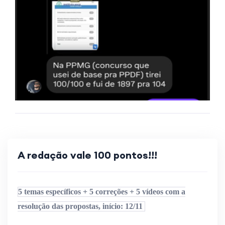
A redação vale 100 pontos!!!
5 temas específicos + 5 correções + 5 vídeos com a
resolução das propostas, início: 12/11