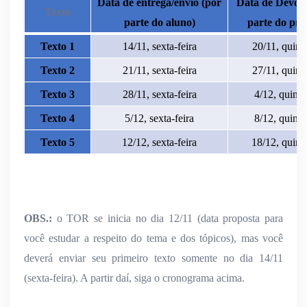
Data de entrega/envio (por
Data de Devolu
Texto
parte do aluno)
parte do pro
Texto 1
14/11, sexta-feira
20/11, quinta
Texto 2
21/11, sexta-feira
27/11, quinta
Texto 3
28/11, sexta-feira
4/12, quinta
Texto 4
5/12, sexta-feira
8/12, quinta
Texto 5
12/12, sexta-feira
18/12, quinta
OBS.:
o TOR se inicia no dia 12/11 (data proposta para
você estudar a respeito do tema e dos tópicos), mas você
deverá enviar seu primeiro texto somente no dia 14/11
(sexta-feira). A partir daí, siga o cronograma acima.