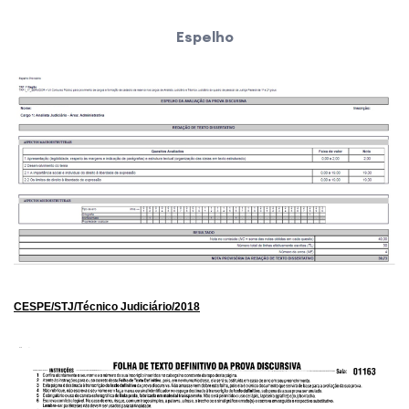
Espelho
CESPE/STJ/Técnico Judiciário/2018