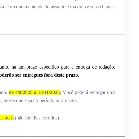
re-se com quem entende do assunto e maximize suas chances
________________________________________________________
anto, há um prazo específico para a entrega de redação.
oderão ser entregues fora deste prazo
.
luno:
de 4/9/2025 a 13/11/2025
.
V
ocê poderá entregar uma
s, desde que seja no período informado.
as úteis
(não são dias corridos).
______________________________________________________