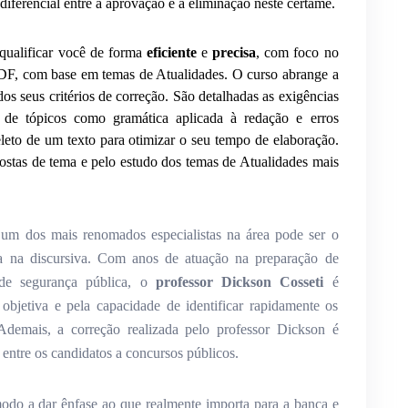
diferencial entre a aprovação e a eliminação neste certame.
qualificar você de forma
eficiente
e
precisa
, com foco no
DF, com base em temas de Atualidades. O curso abrange a
s seus critérios de correção. São detalhadas as exigências
ém de tópicos como gramática aplicada à redação e erros
eleto de um texto para otimizar o seu tempo de elaboração.
ostas de tema e pelo estudo dos temas de Atualidades mais
 um dos mais renomados especialistas na área pode ser o
ta na discursiva. Com anos de atuação na preparação de
 de segurança pública, o
professor Dickson Cosseti
é
objetiva e pela capacidade de identificar rapidamente os
demais, a correção realizada pelo professor Dickson é
a entre os candidatos a concursos públicos.
modo a dar ênfase ao que realmente importa para a banca e