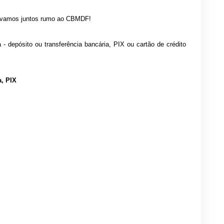
 e vamos juntos rumo ao CBMDF!
- depósito ou transferência bancária, PIX ou cartão de crédito
a, PIX
 do Brasil)
n Cosseti
560-3
 o "X" por "0" se for o caso)
 PIX: