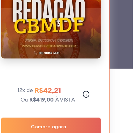
R$42,21
12x de
Ou
R$419,00
À VISTA
Compre agora