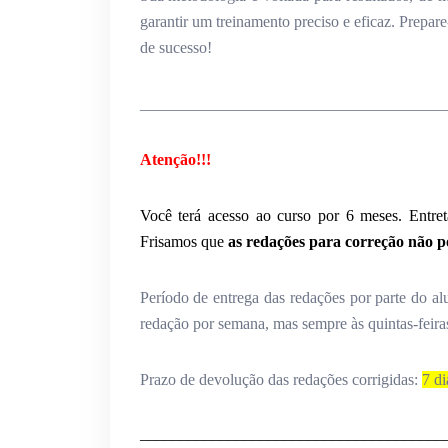
garantir um treinamento preciso e eficaz. Prepa
de sucesso!
______________________________________
Atenção!!!
Você terá acesso ao curso por 6 meses. Entret
Frisamos que
as redações para correção não p
Período de entrega das redações por parte do a
redação por semana, mas sempre às quintas-feira
Prazo de devolução das redações corrigidas:
7 di
______________________________________