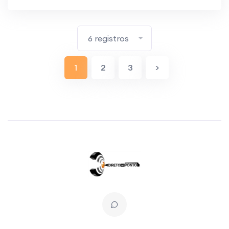
6 registros
1
2
3
>