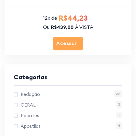
R$44,23
12x de
Ou
R$439,00
À VISTA
Acessar
Categorias
Redação
66
GERAL
3
Pacotes
7
Apostilas
4